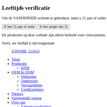
Leeftijds verificatie
Om de VAPERPRIDE-website te gebruiken, moet u 21 jaar of ouder zij
Ik ben 21 jaar of ouder
Ik ben jonger dan 21
De producten op deze website zijn alleen bedoeld voor volwassenen.
Sorry, uw leeftijd is niet toegestaan
Thuis
Producten
HNB
OEM & ODM
Oplossing
Onderzoek
Vervaardiging
Certificeringen
Nieuws
Veelgestelde vragen
Over ons
Fabrieksrondleiding