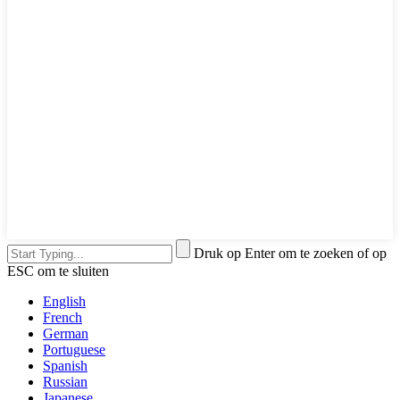
Druk op Enter om te zoeken of op
ESC om te sluiten
English
French
German
Portuguese
Spanish
Russian
Japanese