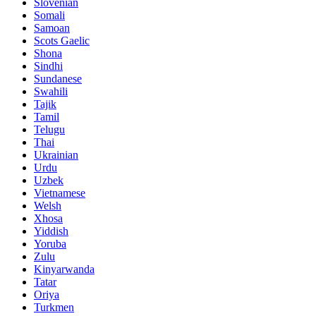
Slovenian
Somali
Samoan
Scots Gaelic
Shona
Sindhi
Sundanese
Swahili
Tajik
Tamil
Telugu
Thai
Ukrainian
Urdu
Uzbek
Vietnamese
Welsh
Xhosa
Yiddish
Yoruba
Zulu
Kinyarwanda
Tatar
Oriya
Turkmen