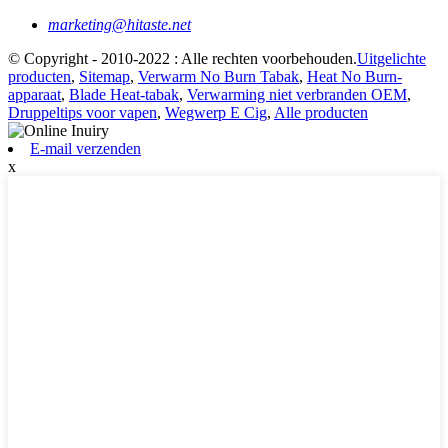
marketing@hitaste.net
© Copyright - 2010-2022 : Alle rechten voorbehouden.
Uitgelichte
producten
,
Sitemap
,
Verwarm No Burn Tabak
,
Heat No Burn-
apparaat
,
Blade Heat-tabak
,
Verwarming niet verbranden OEM
,
Druppeltips voor vapen
,
Wegwerp E Cig
,
Alle producten
E-mail verzenden
x