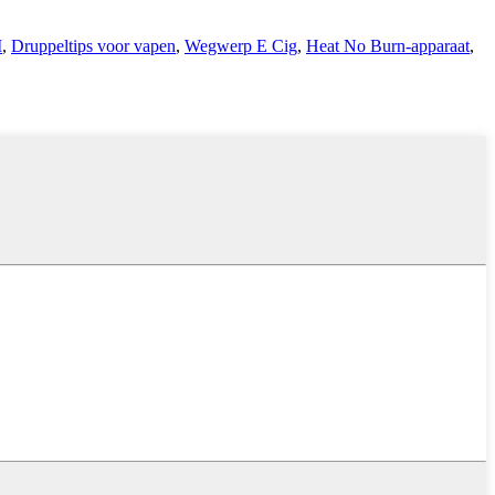
M
,
Druppeltips voor vapen
,
Wegwerp E Cig
,
Heat No Burn-apparaat
,