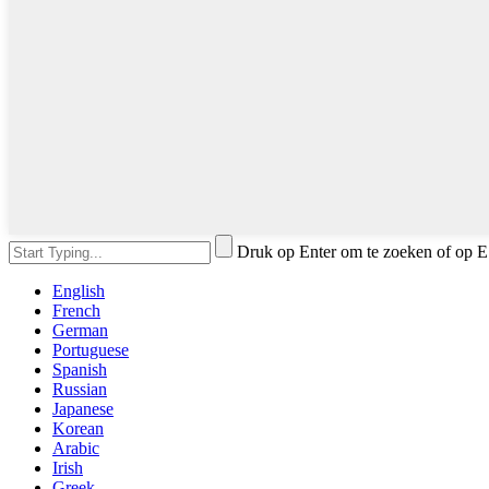
Druk op Enter om te zoeken of op E
English
French
German
Portuguese
Spanish
Russian
Japanese
Korean
Arabic
Irish
Greek