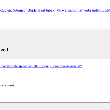
oducten
,
Sitemap
,
Blade Heat-tabak
,
Verwarming niet verbranden OE