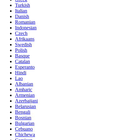
Turkish
Italian
Danish
Romanian
Indonesian
Czech
Afrikaans
Swedish
Polish
Basque
Catalan
Esperanto
Hindi
Lao
Albanian
Amharic
Armenian
Azerbaijani
Belarusian
Bengali
Bosnian
Bulgarian
Cebuano
Chichewa