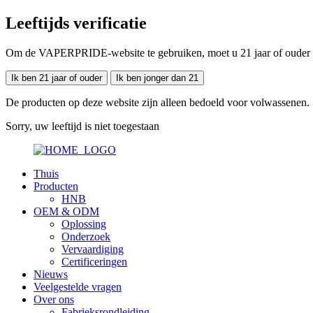
Leeftijds verificatie
Om de VAPERPRIDE-website te gebruiken, moet u 21 jaar of ouder zij
Ik ben 21 jaar of ouder
Ik ben jonger dan 21
De producten op deze website zijn alleen bedoeld voor volwassenen.
Sorry, uw leeftijd is niet toegestaan
Thuis
Producten
HNB
OEM & ODM
Oplossing
Onderzoek
Vervaardiging
Certificeringen
Nieuws
Veelgestelde vragen
Over ons
Fabrieksrondleiding