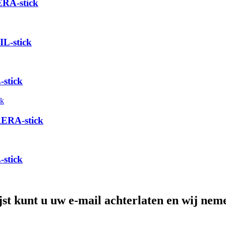
ERA-stick
L-stick
stick
RERA-stick
stick
jst kunt u uw e-mail achterlaten en wij nem